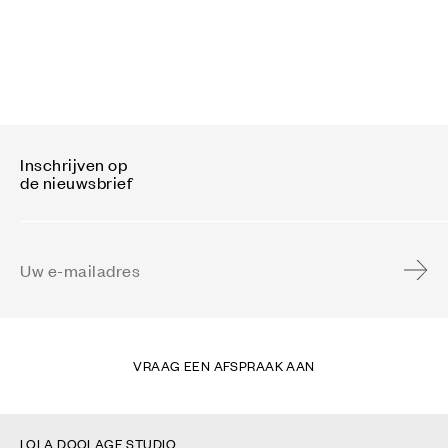
Inschrijven op
de nieuwsbrief
E-mailadres
Inschri
VRAAG EEN AFSPRAAK AAN
LOLA DOOLAGE STUDIO