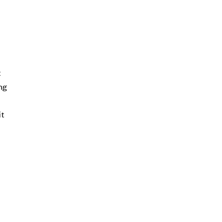
t
ng
it