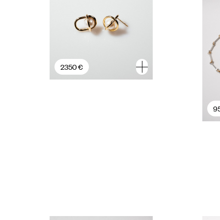
2350 €
9